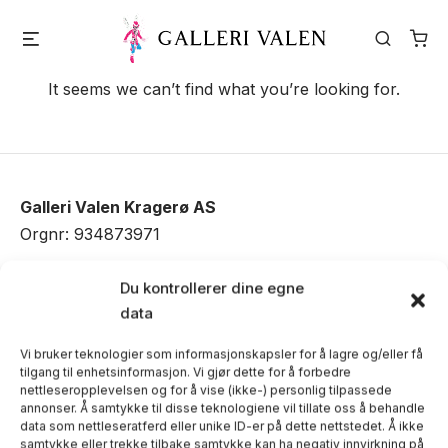
Skip
Menu
Search
to
content
It seems we can’t find what you’re looking for.
Galleri Valen Kragerø AS
Orgnr: 934873971
Vi har stort fokus på fornøyde kunder og
Du kontrollerer dine egne
data
skreddersyr løsninger etter dine ønsker og behov.
Vi bruker teknologier som informasjonskapsler for å lagre og/eller få
Vi sender også kunst med båttransport i Kragerø-
tilgang til enhetsinformasjon. Vi gjør dette for å forbedre
nettleseropplevelsen og for å vise (ikke-) personlig tilpassede
området. Vår nettbutikk sender kunst gratis over hele
annonser. Å samtykke til disse teknologiene vil tillate oss å behandle
verden.
data som nettleseratferd eller unike ID-er på dette nettstedet. Å ikke
samtykke eller trekke tilbake samtykke kan ha negativ innvirkning på