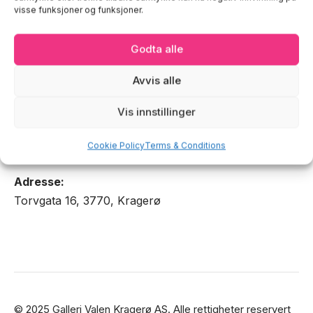
visse funksjoner og funksjoner.
Velkommen til en reise i farger.
Godta alle
Galleriet i Kragerø
Avvis alle
Vis innstillinger
Åpningstider:
Mandag-Fredag: 11.00 – 18.00
Cookie Policy
Terms & Conditions
- (Mai – August)
Adresse:
Torvgata 16, 3770, Kragerø
© 2025 Galleri Valen Kragerø AS. Alle rettigheter reservert