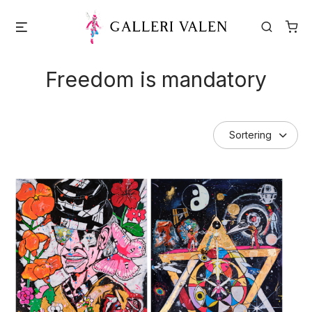
Skip
Menu
Search
to
content
Freedom is mandatory