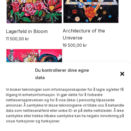
Architecture of the
Lagerfeld in Bloom
Universe
11 500,00
kr
19 500,00
kr
Du kontrollerer dine egne
data
Vi bruker teknologier som informasjonskapsler for å lagre og/eller få
tilgang til enhetsinformasjon. Vi gjør dette for å forbedre
Digital Gods
nettleseropplevelsen og for å vise (ikke-) personlig tilpassede
19 500,00
kr
annonser. Å samtykke til disse teknologiene vil tillate oss å behandle
data som nettleseratferd eller unike ID-er på dette nettstedet. Å ikke
samtykke eller trekke tilbake samtykke kan ha negativ innvirkning på
visse funksjoner og funksjoner.
1
2