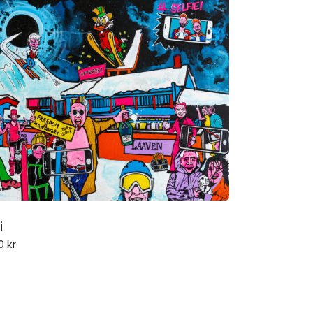
i
00
kr