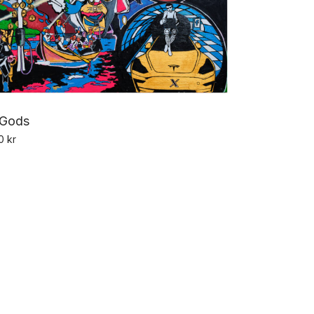
 Gods
00
kr