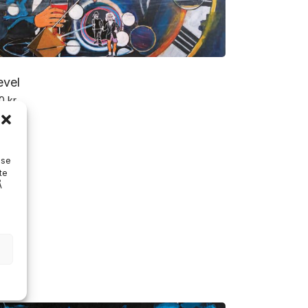
evel
00
kr
ise
te
Å