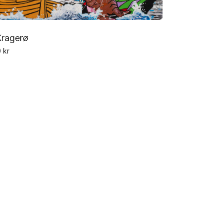
Kragerø
0
kr