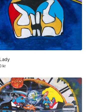
 Lady
00
kr